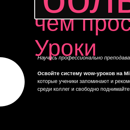
чем про
Уроки
Научись профессионально преподава
Освойте систему wow-уроков на M
которые ученики запоминают и реком
среди коллег и свободно поднимайте 